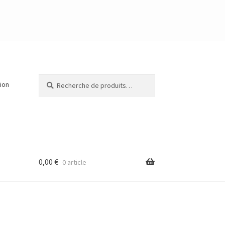
Recherche
Recherche
tion
pour :
0,00
€
0 article