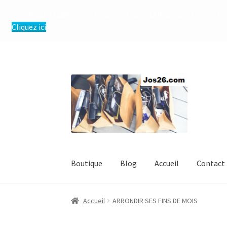
Les chèques Cadhoc sont acceptés dans la boutique. Profitez-e
Cliquez ici
Aller
Aller
à
au
la
contenu
navigation
Boutique
Blog
Accueil
Contact
Accueil
ARRONDIR SES FINS DE MOIS