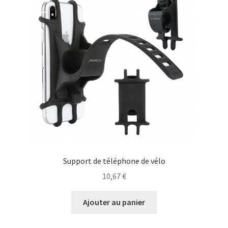
sur
la
page
du
produit
Support de téléphone de vélo
10,67
€
Ajouter au panier