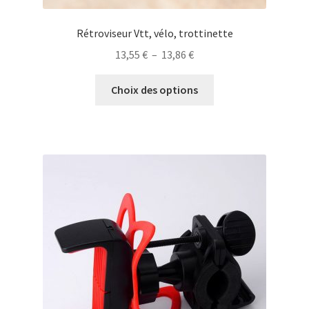
Rétroviseur Vtt, vélo, trottinette
Plage
13,55
€
–
13,86
€
de
Ce
prix :
Choix des options
produit
13,55 €
a
à
plusieurs
13,86 €
variations.
Les
options
peuvent
être
choisies
sur
la
page
du