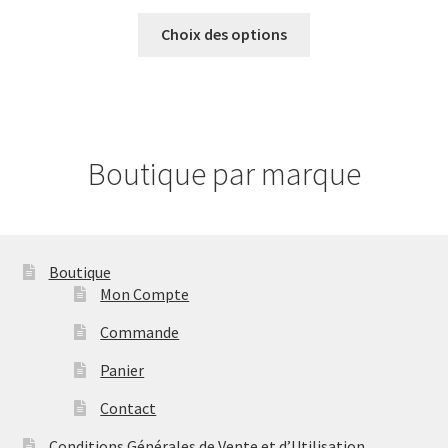
de
Ce
prix :
Choix des options
produit
13,55 €
a
à
plusieurs
13,86 €
variations.
Les
Boutique par marque
options
peuvent
être
choisies
Boutique
sur
Mon Compte
la
page
Commande
du
Panier
produit
Contact
Conditions Générales de Vente et d’Utilisation