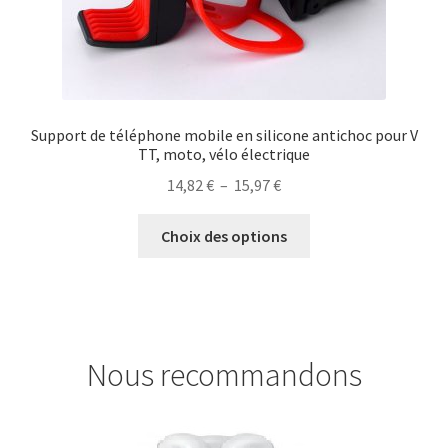
produit
Support de téléphone mobile en silicone antichoc pour V
TT, moto, vélo électrique
Plage
14,82
€
–
15,97
€
de
Ce
prix :
Choix des options
produit
14,82 €
a
à
plusieurs
15,97 €
variations.
Les
Nous recommandons
options
peuvent
être