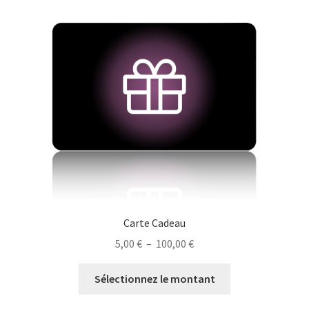
Carte Cadeau
Plage
5,00
€
–
100,00
€
de
Ce
prix :
Sélectionnez le montant
produit
5,00 €
a