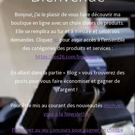
Bonjour, j’ai le plaisir de vous faire découvrir ma
boutique en ligne avec un choix divers de produits.
Elle se remplira au fur et à mesure et selon vos
demandes. Cliquez
ici
pour avoir accès à l’ensemble
des catégories des produits et services :
https://jos26.com/boutique
.
En allant dans la partie « Blog » vous trouverez des
posts pour vous faire économiser et gagner de
l’argent !
Pour être mis au courant des nouveautés
inscrivez-
vous à la Newsletter
.
Participez au jeu-concours pour gagner un chèque