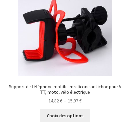
peuvent
être
choisies
sur
la
page
du
produit
Support de téléphone mobile en silicone antichoc pour V
TT, moto, vélo électrique
Plage
14,82
€
–
15,97
€
de
Ce
prix :
Choix des options
produit
14,82 €
a
à