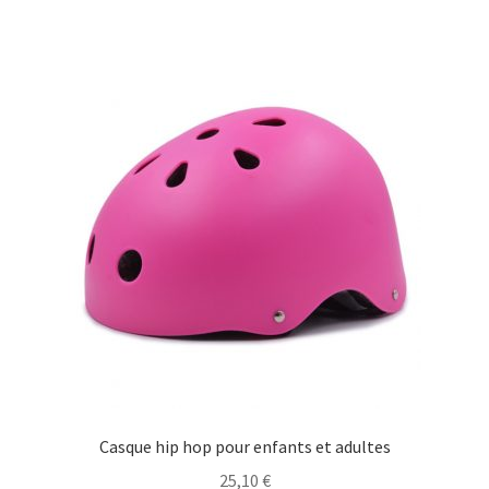
à
plusieurs
100,00 €
variations.
Les
options
peuvent
être
choisies
sur
la
page
du
produit
Casque hip hop pour enfants et adultes
25,10
€