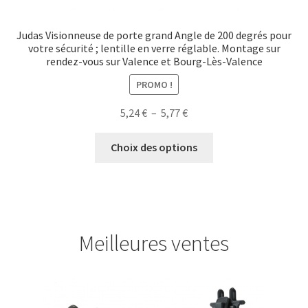
Judas Visionneuse de porte grand Angle de 200 degrés pour
votre sécurité ; lentille en verre réglable. Montage sur
rendez-vous sur Valence et Bourg-Lès-Valence
PROMO !
Plage
5,24
€
–
5,77
€
de
Ce
prix :
Choix des options
produit
5,24 €
a
à
plusieurs
5,77 €
variations.
Les
Meilleures ventes
options
peuvent
être
choisies