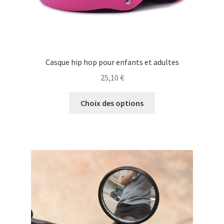
produit
Casque hip hop pour enfants et adultes
25,10
€
Ce
Choix des options
produit
a
plusieurs
variations.
Les
options
peuvent
être
choisies
sur