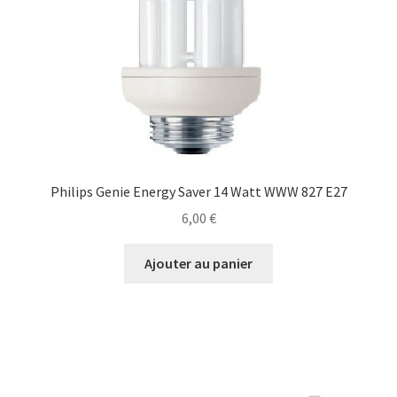
choisies
sur
la
page
du
produit
Philips Genie Energy Saver 14 Watt WWW 827 E27
6,00
€
Ajouter au panier