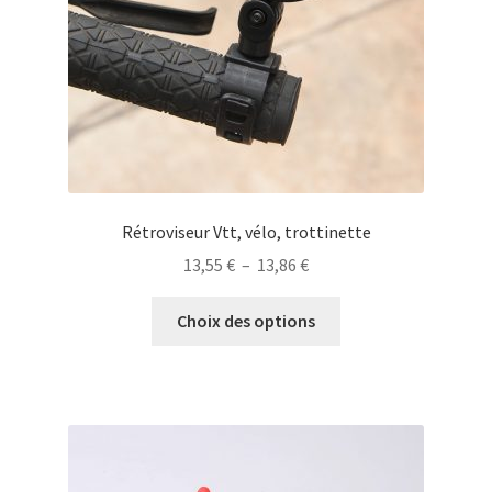
la
page
du
produit
Rétroviseur Vtt, vélo, trottinette
Plage
13,55
€
–
13,86
€
de
Ce
prix :
Choix des options
produit
13,55 €
a
à
plusieurs
13,86 €
variations.
Les
options