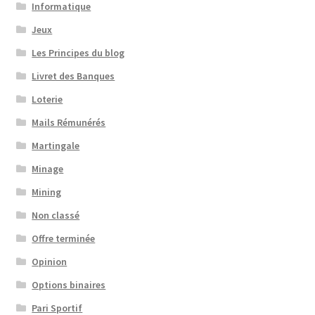
Informatique
Jeux
Les Principes du blog
Livret des Banques
Loterie
Mails Rémunérés
Martingale
Minage
Mining
Non classé
Offre terminée
Opinion
Options binaires
Pari Sportif