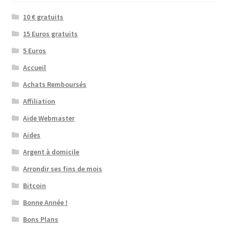
10 € gratuits
15 Euros gratuits
5 Euros
Accueil
Achats Remboursés
Affiliation
Aide Webmaster
Aides
Argent à domicile
Arrondir ses fins de mois
Bitcoin
Bonne Année !
Bons Plans