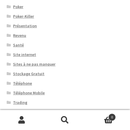
Poker
Poker-Killer
Présentation
Revenu
Santé
Site internet
Sites à ne pas manquer
Stockage Gratuit
Téléphone
Téléphone Mobile
Trading
Twitter
0
Véhicule
Recherche
Recherche