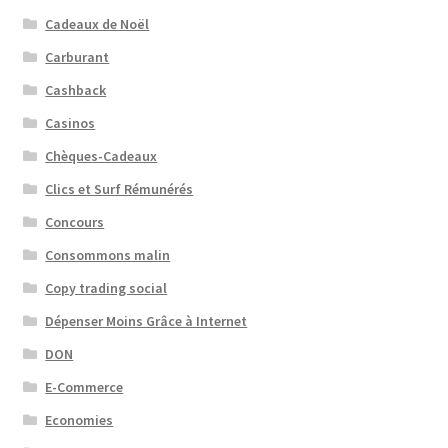
Cadeaux de Noël
Carburant
Cashback
Casinos
Chèques-Cadeaux
Clics et Surf Rémunérés
Concours
Consommons malin
Copy trading social
Dépenser Moins Grâce à Internet
DON
E-Commerce
Economies