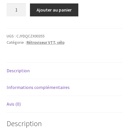
à
quantité
Ajouter au panier
13,86 €
de
Rétroviseur
Vtt,
vélo,
UGS :
CJYDQCZX00355
Catégorie :
Rétroviseur VTT, vélo
trottinette
Description
Informations complémentaires
Avis (0)
Description