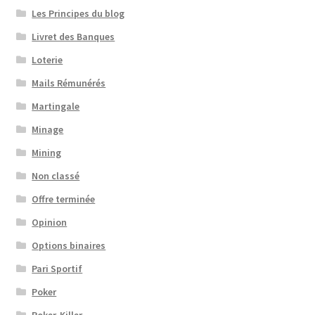
Les Principes du blog
Livret des Banques
Loterie
Mails Rémunérés
Martingale
Minage
Mining
Non classé
Offre terminée
Opinion
Options binaires
Pari Sportif
Poker
Poker-Killer