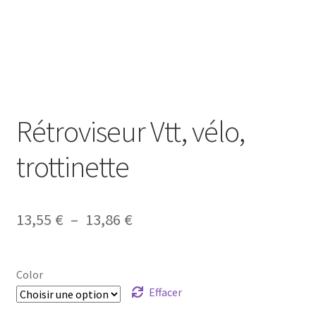
Rétroviseur Vtt, vélo,
trottinette
Plage
13,55
€
–
13,86
€
de
prix :
Color
13,55 €
Effacer