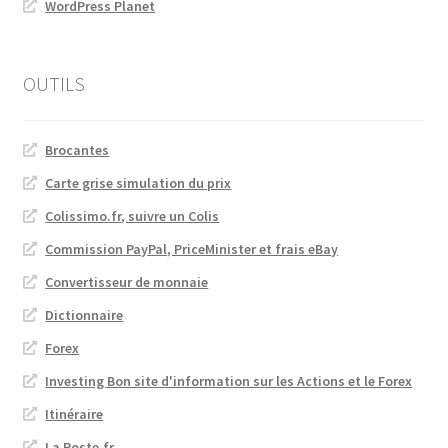
WordPress Planet
OUTILS
Brocantes
Carte grise simulation du prix
Colissimo.fr, suivre un Colis
Commission PayPal, PriceMinister et frais eBay
Convertisseur de monnaie
Dictionnaire
Forex
Investing Bon site d'information sur les Actions et le Forex
Itinéraire
La Poste.fr