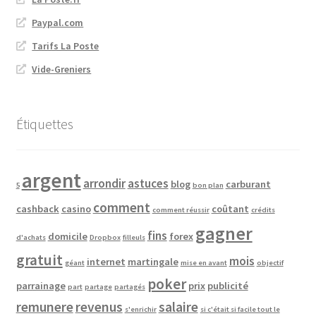
Paypal.com
Tarifs La Poste
Vide-Greniers
Étiquettes
argent
arrondir
astuces
blog
carburant
5
bon plan
comment
cashback
casino
coûtant
comment réussir
crédits
gagner
fins
domicile
forex
d'achats
Dropbox
filleuls
gratuit
mois
internet
martingale
géant
mise en avant
objectif
poker
parrainage
prix
publicité
part
partage
partagés
remunere
revenus
salaire
s'enrichir
si c'était si facile tout le