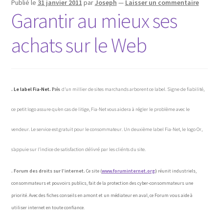
Publié le
31 janvier 2011
par
Joseph
—
Laisser un commentaire
Garantir au mieux ses
achats sur le Web
. Le label Fia-Net.
d’un millier de sites marchands arborent ce label. Signe de fiabilité,
Près
ce petit logo assure qu’en cas de litige, Fia-Net vous aidera à régler le problème avec le
vendeur. Le service est gratuit pour le consommateur. Un deuxième label Fia-Net, le logo Or,
s’appuie sur l’indice de satisfaction délivré par les cliénts du site.
. Forum des droits sur l’internet.
Ce site (
www.foruminternet.org
)
réunit industriels,
consommateurs et pouvoirs publics, fait de la protection des cyber-consommateurs une
priorité. Avec des fiches conseils en amont et un médiateur en aval, ce Forum vous aide à
utiliser internet en toute confiance.