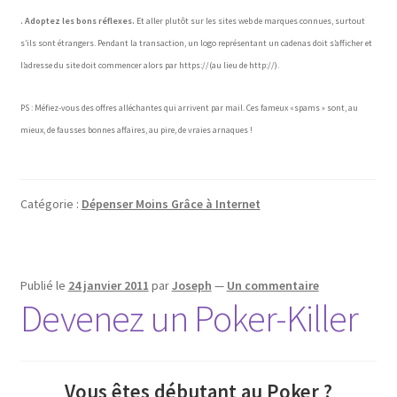
. Adoptez les bons réflexes.
Et aller plutôt sur les sites web de marques connues, surtout
s’ils sont étrangers. Pendant la transaction, un logo représentant un cadenas doit s’afficher et
l’adresse du site doit commencer alors par https://(au lieu de http://).
PS : Méfiez-vous des offres alléchantes qui arrivent par mail. Ces fameux «spams » sont, au
mieux, de fausses bonnes affaires, au pire, de vraies arnaques !
Catégorie :
Dépenser Moins Grâce à Internet
Publié le
24 janvier 2011
par
Joseph
—
Un commentaire
Devenez un Poker-Killer
Vous êtes débutant au Poker ?