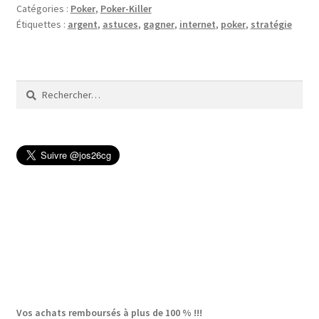
Catégories :
Poker
,
Poker-Killer
Étiquettes :
argent
,
astuces
,
gagner
,
internet
,
poker
,
stratégie
Rechercher :
Vos achats remboursés à plus de 100 % !!!