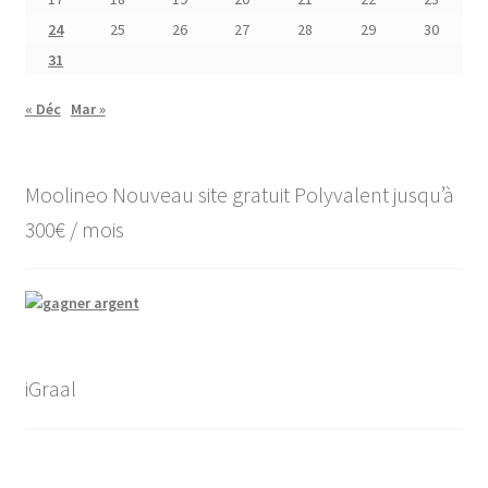
24
25
26
27
28
29
30
31
« Déc
Mar »
Moolineo Nouveau site gratuit Polyvalent jusqu’à
300€ / mois
iGraal