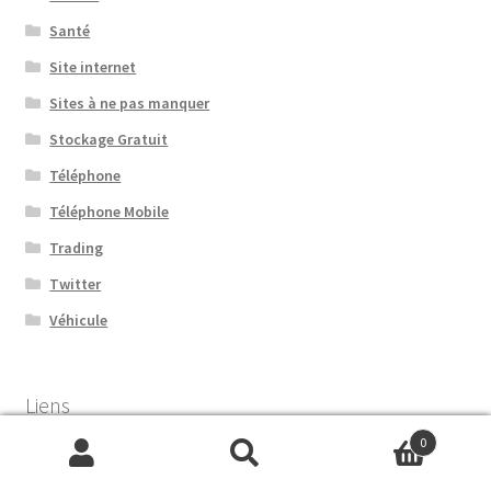
Santé
Site internet
Sites à ne pas manquer
Stockage Gratuit
Téléphone
Téléphone Mobile
Trading
Twitter
Véhicule
Liens
0
Recherche
Recherche
Annuaire gratuit