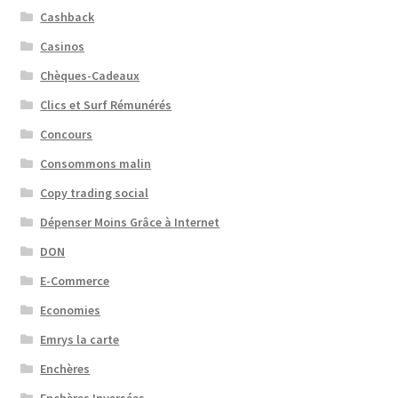
Cashback
Casinos
Chèques-Cadeaux
Clics et Surf Rémunérés
Concours
Consommons malin
Copy trading social
Dépenser Moins Grâce à Internet
DON
E-Commerce
Economies
Emrys la carte
Enchères