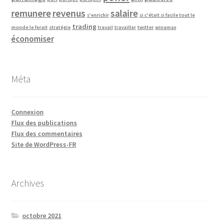
remunere
revenus
salaire
s'enrichir
si c'était si facile tout le
trading
monde le ferait
stratégie
travail
travailler
twitter
winamax
économiser
Méta
Connexion
Flux des publications
Flux des commentaires
Site de WordPress-FR
Archives
octobre 2021