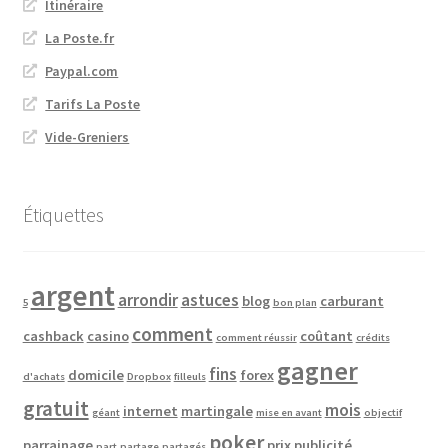
Itinéraire
La Poste.fr
Paypal.com
Tarifs La Poste
Vide-Greniers
Étiquettes
argent
arrondir
astuces
blog
carburant
5
bon plan
comment
cashback
casino
coûtant
comment réussir
crédits
gagner
fins
domicile
forex
d'achats
Dropbox
filleuls
gratuit
mois
internet
martingale
géant
mise en avant
objectif
poker
parrainage
prix
publicité
part
partage
partagés