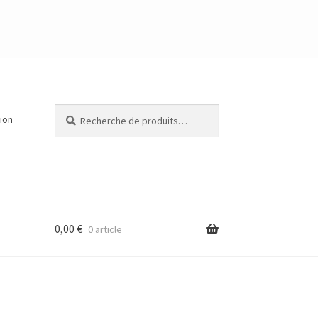
Recherche
Recherche
tion
pour :
0,00
€
0 article