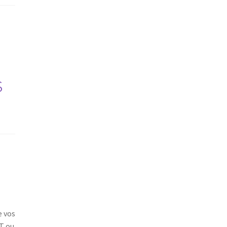
s
e vos
T ou