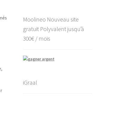
imés
Moolineo Nouveau site
gratuit Polyvalent jusqu’à
300€ / mois
e,
iGraal
ar