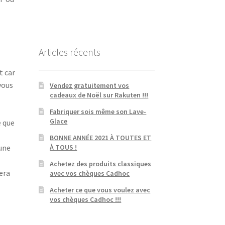
Articles récents
t car
vous
Vendez gratuitement vos
cadeaux de Noël sur Rakuten !!!
Fabriquer sois même son Lave-
Glace
e que
BONNE ANNÉE 2021 À TOUTES ET
 une
À TOUS !
Achetez des produits classiques
fera
avec vos chèques Cadhoc
Acheter ce que vous voulez avec
vos chèques Cadhoc !!!