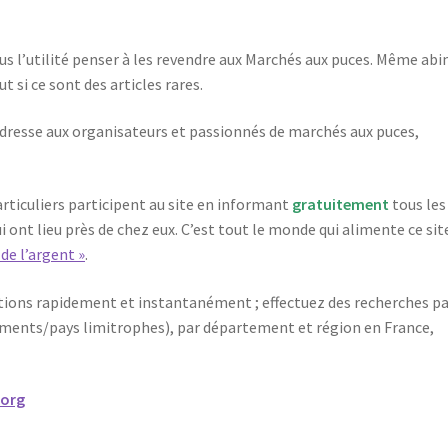
plus l’utilité penser à les revendre aux Marchés aux puces. Même ab
t si ce sont des articles rares.
’adresse aux organisateurs et passionnés de marchés aux puces,
rticuliers participent au site en informant
gratuitement
tous les
 ont lieu près de chez eux. C’est tout le monde qui alimente ce sit
e l’argent »
.
ations rapidement et instantanément ; effectuez des recherches p
ements/pays limitrophes), par département et région en France,
.org