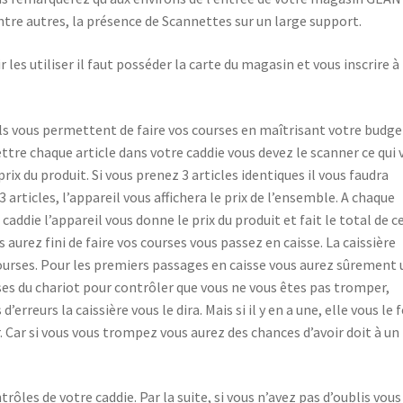
tre autres, la présence de Scannettes sur un large support.
 les utiliser il faut posséder la carte du magasin et vous inscrire à
ls vous permettent de faire vos courses en maîtrisant votre budge
ttre chaque article dans votre caddie vous devez le scanner ce qui 
 prix du produit. Si vous prenez 3 articles identiques il vous faudra
3 articles, l’appareil vous affichera le prix de l’ensemble. A chaque
ddie l’appareil vous donne le prix du produit et fait le total de c
s aurez fini de faire vos courses vous passez en caisse. La caissière
ourses. Pour les premiers passages en caisse vous aurez sûrement
rses du chariot pour contrôler que vous ne vous êtes pas tromper,
’erreurs la caissière vous le dira. Mais si il y en a une, elle vous le 
ur. Car si vous vous trompez vous aurez des chances d’avoir doit à un
les de votre caddie. Par la suite, si vous n’avez pas d’oublis vous