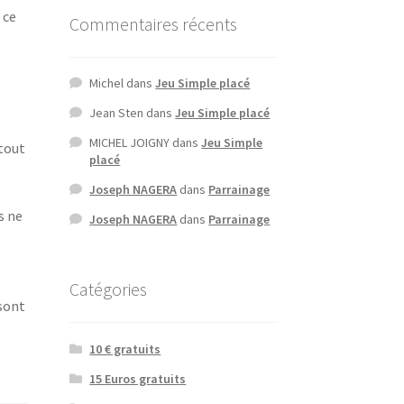
 ce
Commentaires récents
Michel
dans
Jeu Simple placé
Jean Sten
dans
Jeu Simple placé
MICHEL JOIGNY
dans
Jeu Simple
 tout
placé
Joseph NAGERA
dans
Parrainage
s ne
Joseph NAGERA
dans
Parrainage
Catégories
 sont
10 € gratuits
15 Euros gratuits