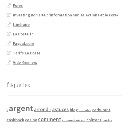
Forex
Investing Bon site d'information sur les Actions et le Forex
Itinéraire
La Poste.fr
Paypal.com
Tarifs La Poste
Vide-Greniers
Étiquettes
argent
arrondir
astuces
blog
carburant
5
bon plan
comment
cashback
casino
coûtant
comment réussir
crédits