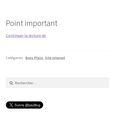
Point important
one.com,
Continuer la lecture de
hébergement
gratuit
de
Catégories :
Bons Plans
,
Site internet
votre
site
ou
blog
Rechercher :
pendant
un
an