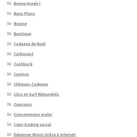
Bonne Année !
Bons Plans
Bourse
Boutique
Cadeaux de Noël
Carburant
Cashback
Casinos
Chèques-Cadeaux
Clics et Surf Rémunérés
Concours
Consommons malin
Copy trading social
Dépenser Moins Grâce à Internet