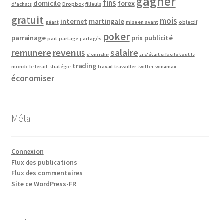
gagner
fins
domicile
forex
d'achats
Dropbox
filleuls
gratuit
mois
internet
martingale
géant
mise en avant
objectif
poker
parrainage
prix
publicité
part
partage
partagés
remunere
revenus
salaire
s'enrichir
si c'était si facile tout le
trading
monde le ferait
stratégie
travail
travailler
twitter
winamax
économiser
Méta
Connexion
Flux des publications
Flux des commentaires
Site de WordPress-FR