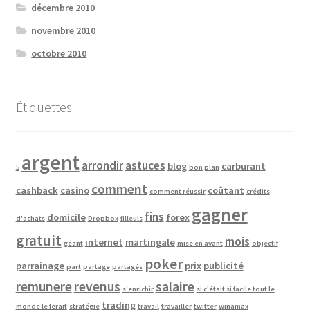
décembre 2010
novembre 2010
octobre 2010
Étiquettes
argent
arrondir
astuces
blog
carburant
5
bon plan
comment
cashback
casino
coûtant
comment réussir
crédits
gagner
fins
domicile
forex
d'achats
Dropbox
filleuls
gratuit
mois
internet
martingale
géant
mise en avant
objectif
poker
parrainage
prix
publicité
part
partage
partagés
remunere
revenus
salaire
s'enrichir
si c'était si facile tout le
trading
monde le ferait
stratégie
travail
travailler
twitter
winamax