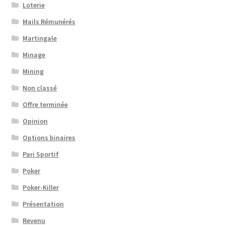
Loterie
Mails Rémunérés
Martingale
Minage
Mining
Non classé
Offre terminée
Opinion
Options binaires
Pari Sportif
Poker
Poker-Killer
Présentation
Revenu