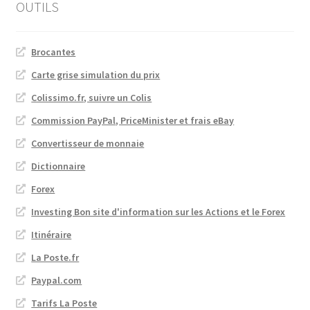
OUTILS
Brocantes
Carte grise simulation du prix
Colissimo.fr, suivre un Colis
Commission PayPal, PriceMinister et frais eBay
Convertisseur de monnaie
Dictionnaire
Forex
Investing Bon site d'information sur les Actions et le Forex
Itinéraire
La Poste.fr
Paypal.com
Tarifs La Poste