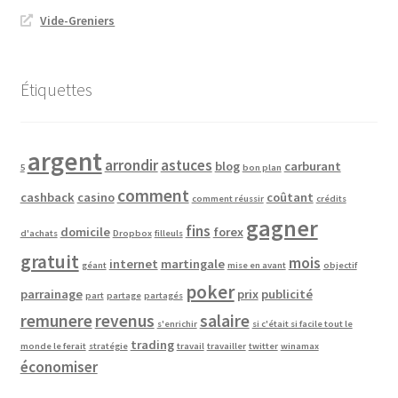
Vide-Greniers
Étiquettes
argent
arrondir
astuces
blog
carburant
5
bon plan
comment
cashback
casino
coûtant
comment réussir
crédits
gagner
fins
domicile
forex
d'achats
Dropbox
filleuls
gratuit
mois
internet
martingale
géant
mise en avant
objectif
poker
parrainage
prix
publicité
part
partage
partagés
remunere
revenus
salaire
s'enrichir
si c'était si facile tout le
trading
monde le ferait
stratégie
travail
travailler
twitter
winamax
économiser