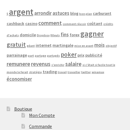
argent
arrondir
astuces
blog
carburant
5
bon plan
comment
cashback
casino
coûtant
comment réussir
crédits
gagner
fins
domicile
forex
d'achats
Dropbox
filleuls
gratuit
mois
internet
martingale
géant
mise en avant
objectif
poker
parrainage
prix
publicité
part
partage
partagés
remunere
revenus
salaire
s'enrichir
si c'était si facile tout le
trading
monde le ferait
stratégie
travail
travailler
twitter
winamax
économiser
Boutique
Mon Compte
Commande