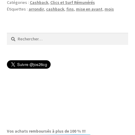
Catégories :
Cashback
,
Clics et Surf Rémunérés
bienvenue
Étiquettes :
arrondir
,
cashback
,
fins
,
mise en avant
,
mois
passe
à
5€
Rechercher :
Vos achats remboursés à plus de 100 % !!!