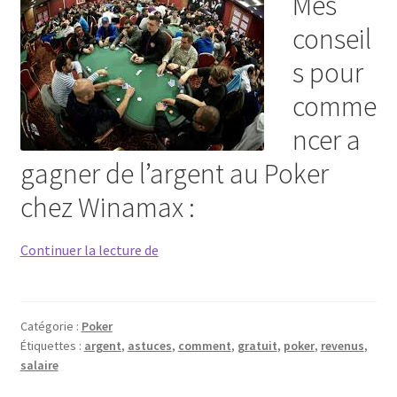
Mes
conseil
s pour
comme
ncer a
gagner de l’argent au Poker
chez Winamax :
Poker,
Continuer la lecture de
Jouer
Gagnant
!
Catégorie :
Poker
Étiquettes :
argent
,
astuces
,
comment
,
gratuit
,
poker
,
revenus
,
salaire