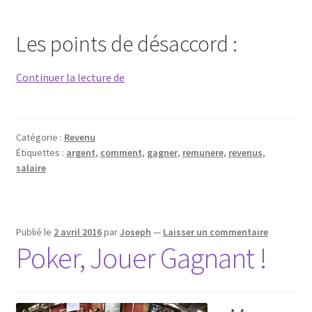
Les points de désaccord :
Qu’en
Continuer la lecture de
pensez-
vous
si
Catégorie :
Revenu
l’Etat
Étiquettes :
argent
,
comment
,
gagner
,
remunere
,
revenus
,
mettait
salaire
en
place
un
Publié le
2 avril 2016
par
Joseph
—
Laisser un commentaire
revenu
Poker, Jouer Gagnant !
universel
??