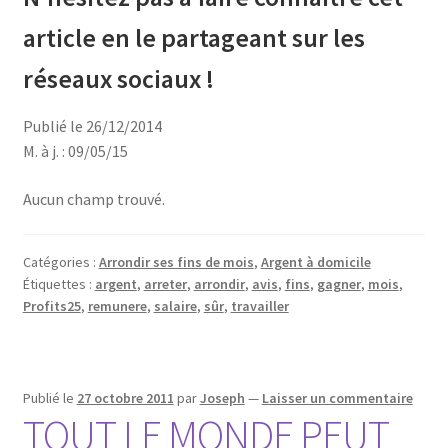
article en le partageant sur les
réseaux sociaux !
Publié le 26/12/2014
M. à j. : 09/05/15
Aucun champ trouvé.
Catégories :
Arrondir ses fins de mois
,
Argent à domicile
Étiquettes :
argent
,
arreter
,
arrondir
,
avis
,
fins
,
gagner
,
mois
,
Profits25
,
remunere
,
salaire
,
sûr
,
travailler
Publié le
27 octobre 2011
par
Joseph
—
Laisser un commentaire
TOUT LE MONDE PEUT