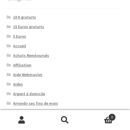
10 € gratuits
15 Euros gratuits
5 Euros
Accueil
Achats Remboursés
Affiliation
Aide Webmaster
Aides
Argent à domicile
Arrondir ses fins de mois
Bitcoin
0
Bonne Année !
Recherche
Recherche