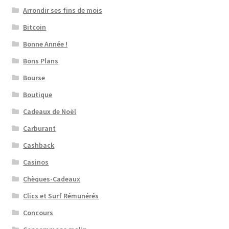
Arrondir ses fins de mois
Bitcoin
Bonne Année !
Bons Plans
Bourse
Boutique
Cadeaux de Noël
Carburant
Cashback
Casinos
Chèques-Cadeaux
Clics et Surf Rémunérés
Concours