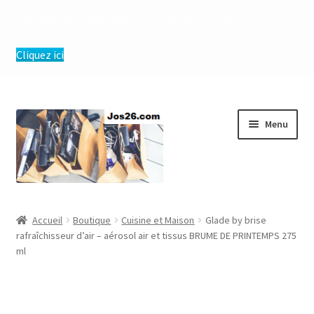
Les chèques Cadhoc sont acceptés dans la boutique.
Profitez-en !
Cliquez ici
Aller
Aller
Menu
à
au
la
contenu
navigation
Ouvrir
Boutique
le
Accueil
Boutique
Cuisine et Maison
Glade by brise
menu
Ouvrir
rafraîchisseur d’air – aérosol air et tissus BRUME DE PRINTEMPS 275
Conditions Générales de Vente et d’Utilisation
enfant
ml
le
menu
enfant