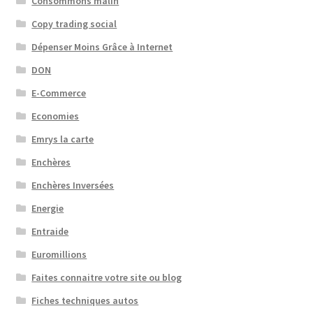
Consommons malin
Copy trading social
Dépenser Moins Grâce à Internet
DON
E-Commerce
Economies
Emrys la carte
Enchères
Enchères Inversées
Energie
Entraide
Euromillions
Faites connaitre votre site ou blog
Fiches techniques autos