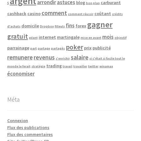
argent
arrondir
astuces
blog
carburant
5
bon plan
comment
cashback
casino
coûtant
comment réussir
crédits
gagner
fins
domicile
forex
d'achats
Dropbox
filleuls
gratuit
mois
internet
martingale
géant
mise en avant
objectif
poker
parrainage
prix
publicité
part
partage
partagés
remunere
revenus
salaire
s'enrichir
si c'était si facile tout le
trading
monde le ferait
stratégie
travail
travailler
twitter
winamax
économiser
Méta
Connexion
Flux des publications
Flux des commentaires