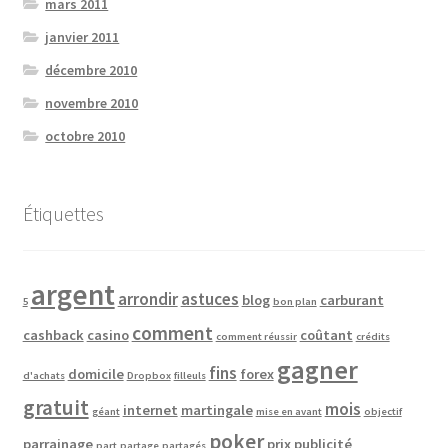
mars 2011
janvier 2011
décembre 2010
novembre 2010
octobre 2010
Étiquettes
argent
arrondir
astuces
blog
carburant
5
bon plan
comment
cashback
casino
coûtant
comment réussir
crédits
gagner
fins
domicile
forex
d'achats
Dropbox
filleuls
gratuit
mois
internet
martingale
géant
mise en avant
objectif
poker
parrainage
prix
publicité
part
partage
partagés