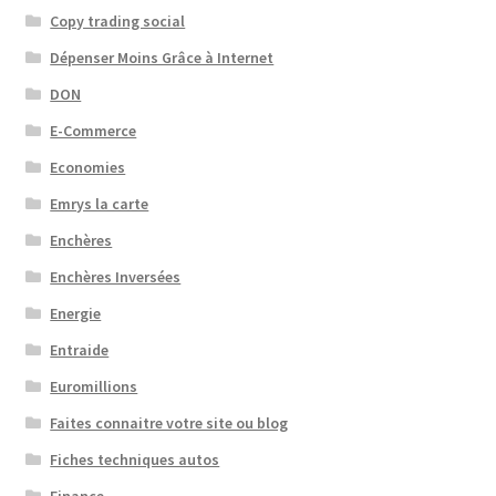
Copy trading social
Dépenser Moins Grâce à Internet
DON
E-Commerce
Economies
Emrys la carte
Enchères
Enchères Inversées
Energie
Entraide
Euromillions
Faites connaitre votre site ou blog
Fiches techniques autos