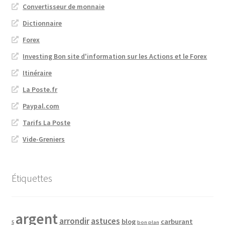
Convertisseur de monnaie
Dictionnaire
Forex
Investing Bon site d'information sur les Actions et le Forex
Itinéraire
La Poste.fr
Paypal.com
Tarifs La Poste
Vide-Greniers
Étiquettes
argent
arrondir
astuces
blog
carburant
5
bon plan