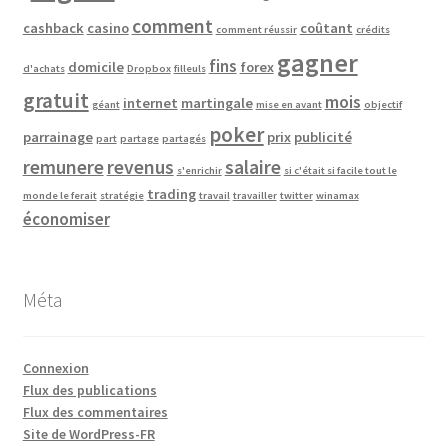
comment
cashback
casino
coûtant
comment réussir
crédits
gagner
fins
domicile
forex
d'achats
Dropbox
filleuls
gratuit
mois
internet
martingale
géant
mise en avant
objectif
poker
parrainage
prix
publicité
part
partage
partagés
remunere
revenus
salaire
s'enrichir
si c'était si facile tout le
trading
monde le ferait
stratégie
travail
travailler
twitter
winamax
économiser
Méta
Connexion
Flux des publications
Flux des commentaires
Site de WordPress-FR