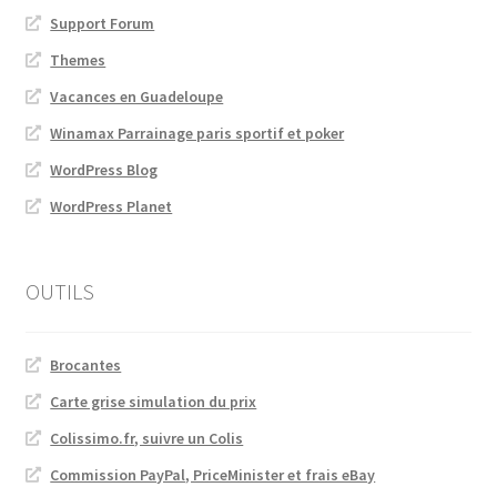
Support Forum
Themes
Vacances en Guadeloupe
Winamax Parrainage paris sportif et poker
WordPress Blog
WordPress Planet
OUTILS
Brocantes
Carte grise simulation du prix
Colissimo.fr, suivre un Colis
Commission PayPal, PriceMinister et frais eBay