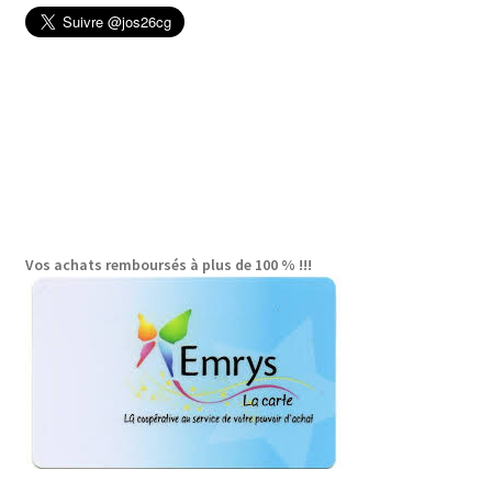
page
du
produit
Vos achats remboursés à plus de 100 % !!!