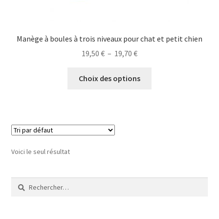
Manège à boules à trois niveaux pour chat et petit chien
Plage
19,50
€
–
19,70
€
de
Ce
prix :
Choix des options
produit
19,50 €
a
à
plusieurs
19,70 €
variations.
Les
options
Voici le seul résultat
peuvent
être
Rechercher :
choisies
sur
la