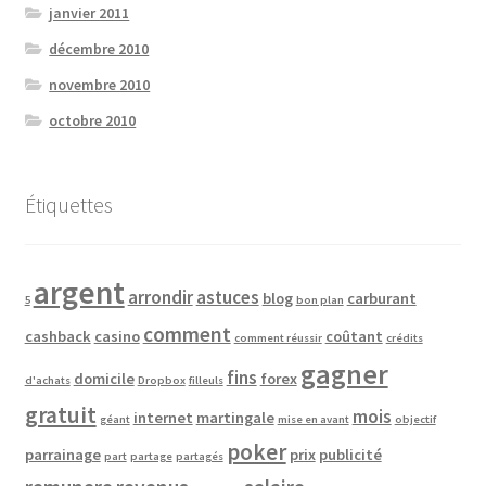
janvier 2011
décembre 2010
novembre 2010
octobre 2010
Étiquettes
argent
arrondir
astuces
blog
carburant
5
bon plan
comment
cashback
casino
coûtant
comment réussir
crédits
gagner
fins
domicile
forex
d'achats
Dropbox
filleuls
gratuit
mois
internet
martingale
géant
mise en avant
objectif
poker
parrainage
prix
publicité
part
partage
partagés