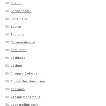
Bitcoin
Bonne Année !
Bons Plans
Bourse
Boutique
Cadeaux de Noël
Carburant
Cashback
Casinos
Chèques-Cadeaux
Clics et Surf Rémunérés
Concours
Consommons malin
Copy trading social