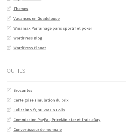
Themes
Vacances en Guadeloupe
Winamax Parrainage paris sportif et poker
WordPress Blog
WordPress Planet
OUTILS
Brocantes
Carte grise simulation du prix
Colissimo.fr, suivre un Colis
Commission PayPal, PriceMinister et frais eBay
Convertisseur de monnaie