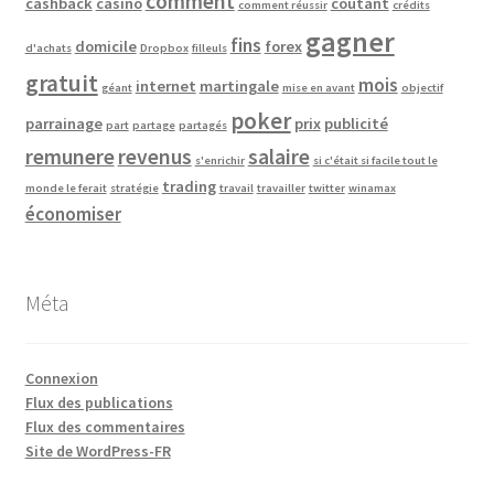
comment
cashback
casino
coûtant
comment réussir
crédits
gagner
fins
domicile
forex
d'achats
Dropbox
filleuls
gratuit
mois
internet
martingale
géant
mise en avant
objectif
poker
parrainage
prix
publicité
part
partage
partagés
remunere
revenus
salaire
s'enrichir
si c'était si facile tout le
trading
monde le ferait
stratégie
travail
travailler
twitter
winamax
économiser
Méta
Connexion
Flux des publications
Flux des commentaires
Site de WordPress-FR