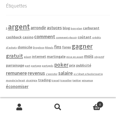
Étiquettes
argent
arrondir
astuces
blog
carburant
5
bon plan
comment
cashback
casino
coûtant
comment réussir
crédits
gagner
fins
domicile
forex
d'achats
Dropbox
filleuls
gratuit
mois
internet
martingale
géant
mise en avant
objectif
poker
parrainage
prix
publicité
part
partage
partagés
remunere
revenus
salaire
s'enrichir
si c'était si facile tout le
trading
monde le ferait
stratégie
travail
travailler
twitter
winamax
économiser
0
Recherche
Recherche
Boutique