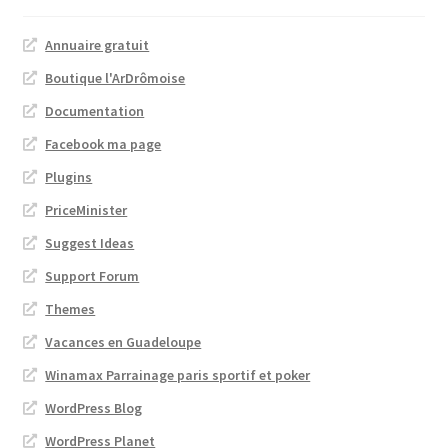
Annuaire gratuit
Boutique l'ArDrômoise
Documentation
Facebook ma page
Plugins
PriceMinister
Suggest Ideas
Support Forum
Themes
Vacances en Guadeloupe
Winamax Parrainage paris sportif et poker
WordPress Blog
WordPress Planet