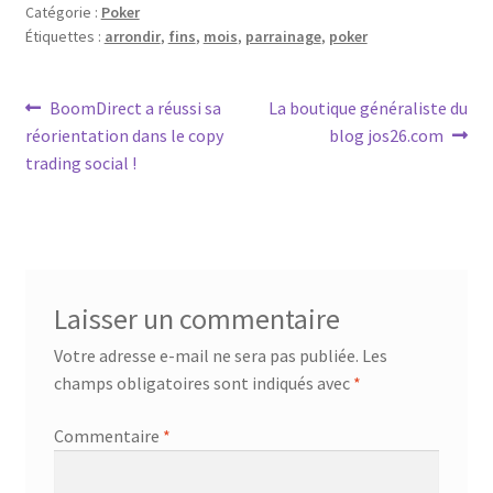
Catégorie :
Poker
Étiquettes :
arrondir
,
fins
,
mois
,
parrainage
,
poker
Navigation
Article
Article
BoomDirect a réussi sa
La boutique généraliste du
précédent :
suivant :
réorientation dans le copy
blog jos26.com
de
trading social !
l’article
Laisser un commentaire
Votre adresse e-mail ne sera pas publiée.
Les
champs obligatoires sont indiqués avec
*
Commentaire
*