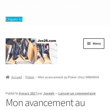
Les chèques Cadhoc sont acceptés dans la boutique.
Profitez-en !
Cliquez ici
Aller
Aller
Menu
à
au
la
contenu
navigation
Ouvrir
Boutique
le
Accueil
Poker
Mon avancement au Poker chez WINAMAX
menu
Ouvrir
Conditions Générales de Vente et d’Utilisation
enfant
le
Publié le
6 mars 2017
par
Joseph
—
Laisser un commentaire
menu
Mon avancement au
enfant