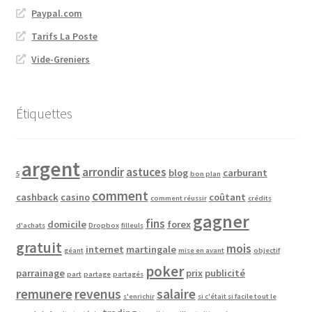
Paypal.com
Tarifs La Poste
Vide-Greniers
Étiquettes
argent
arrondir
astuces
blog
carburant
5
bon plan
comment
cashback
casino
coûtant
comment réussir
crédits
gagner
fins
domicile
forex
d'achats
Dropbox
filleuls
gratuit
mois
internet
martingale
géant
mise en avant
objectif
poker
parrainage
prix
publicité
part
partage
partagés
remunere
revenus
salaire
s'enrichir
si c'était si facile tout le