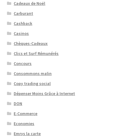
Cadeaux de Noël
Carburant
Cashback
Casinos
Chèques-Cadeaux
Clics et Surf Rémunérés
Concours
Consommons malin
Copy trading social
Dépenser Moins Grâce à Internet
DON
E-Commerce
Economies
Emrys la carte