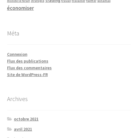
trading
monde le ferait
stratégie
travail
travailler
twitter
winamax
économiser
Méta
Connexion
Flux des publications
Flux des commentaires
Site de WordPress-FR
Archives
octobre 2021
avril 2021