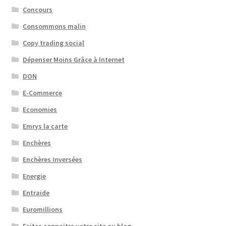
Concours
Consommons malin
Copy trading social
Dépenser Moins Grâce à Internet
DON
E-Commerce
Economies
Emrys la carte
Enchères
Enchères Inversées
Energie
Entraide
Euromillions
Faites connaitre votre site ou blog