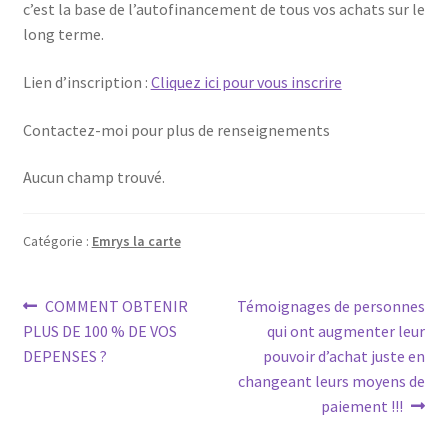
c’est la base de l’autofinancement de tous vos achats sur le
long terme.
Lien d’inscription :
Cliquez ici pour vous inscrire
Contactez-moi pour plus de renseignements
Aucun champ trouvé.
Catégorie :
Emrys la carte
Navigation
Article
Article
COMMENT OBTENIR
Témoignages de personnes
précédent :
suivant :
PLUS DE 100 % DE VOS
qui ont augmenter leur
de
DEPENSES ?
pouvoir d’achat juste en
l’article
changeant leurs moyens de
paiement !!!