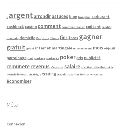
argent
arrondir
astuces
blog
carburant
5
bon plan
comment
cashback
casino
coûtant
comment réussir
crédits
gagner
fins
domicile
forex
d'achats
Dropbox
filleuls
gratuit
mois
internet
martingale
géant
mise en avant
objectif
poker
parrainage
prix
publicité
part
partage
partagés
remunere
revenus
salaire
s'enrichir
si c'était si facile tout le
trading
monde le ferait
stratégie
travail
travailler
twitter
winamax
économiser
Méta
Connexion