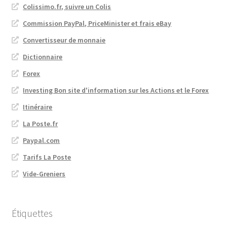
Colissimo.fr, suivre un Colis
Commission PayPal, PriceMinister et frais eBay
Convertisseur de monnaie
Dictionnaire
Forex
Investing Bon site d'information sur les Actions et le Forex
Itinéraire
La Poste.fr
Paypal.com
Tarifs La Poste
Vide-Greniers
Étiquettes