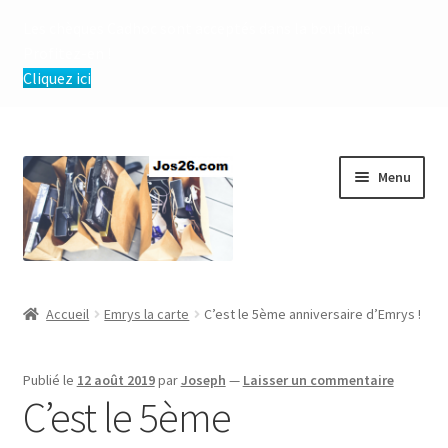
Les chèques Cadhoc sont acceptés dans la boutique.
Profitez-en !
Cliquez ici
Aller
Aller
Menu
à
au
la
contenu
navigation
Ouvrir
Boutique
le
Accueil
Emrys la carte
C’est le 5ème anniversaire d’Emrys !
menu
Ouvrir
Conditions Générales de Vente et d’Utilisation
enfant
le
Publié le
12 août 2019
par
Joseph
—
Laisser un commentaire
menu
C’est le 5ème
enfant