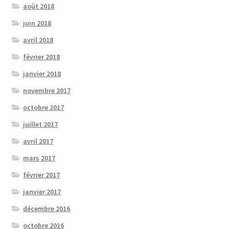
août 2018
juin 2018
avril 2018
février 2018
janvier 2018
novembre 2017
octobre 2017
juillet 2017
avril 2017
mars 2017
février 2017
janvier 2017
décembre 2016
octobre 2016