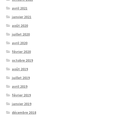
avril 2021
janvier 2021
août 2020
juillet 2020
avril 2020
février 2020
octobre 2019
août 2019
juillet 2019
avril 2019
février 2019
janvier 2019
décembre 2018