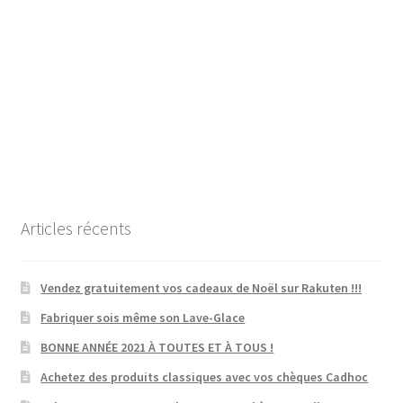
Articles récents
Vendez gratuitement vos cadeaux de Noël sur Rakuten !!!
Fabriquer sois même son Lave-Glace
BONNE ANNÉE 2021 À TOUTES ET À TOUS !
Achetez des produits classiques avec vos chèques Cadhoc