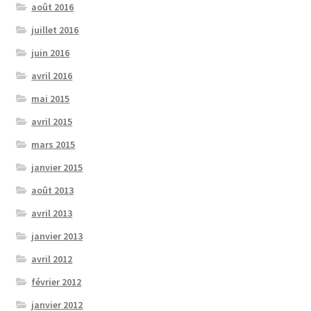
août 2016
juillet 2016
juin 2016
avril 2016
mai 2015
avril 2015
mars 2015
janvier 2015
août 2013
avril 2013
janvier 2013
avril 2012
février 2012
janvier 2012