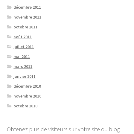
décembre 2011
novembre 2011
octobre 2011
août 2011
juillet 2011
mai 2011
mars 2011
janvier 2011
décembre 2010
novembre 2010
octobre 2010
Obtenez plus de visiteurs sur votre site ou blog