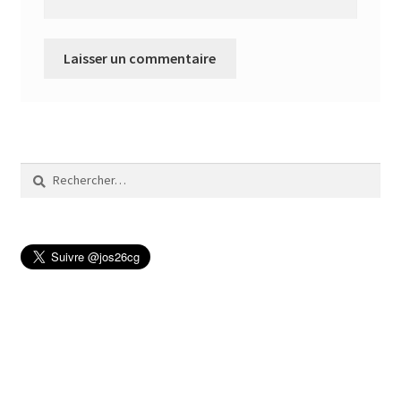
Rechercher :