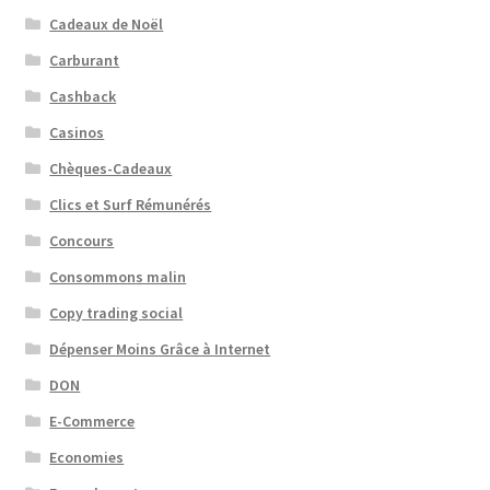
Cadeaux de Noël
Carburant
Cashback
Casinos
Chèques-Cadeaux
Clics et Surf Rémunérés
Concours
Consommons malin
Copy trading social
Dépenser Moins Grâce à Internet
DON
E-Commerce
Economies