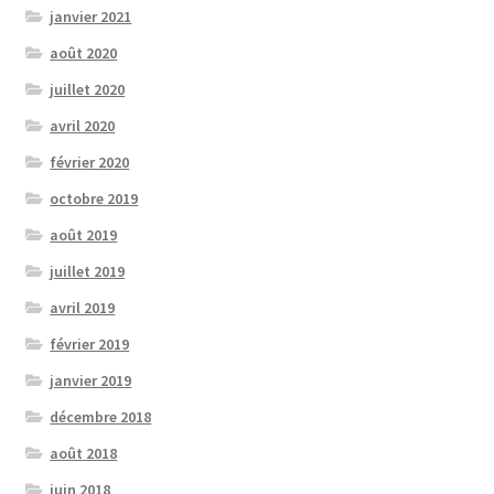
janvier 2021
août 2020
juillet 2020
avril 2020
février 2020
octobre 2019
août 2019
juillet 2019
avril 2019
février 2019
janvier 2019
décembre 2018
août 2018
juin 2018