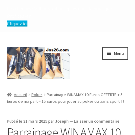
Les chèques Cadhoc sont acceptés dans la boutique.
Profitez-en !
Cliquez ici
Aller
Aller
Menu
à
au
la
contenu
navigation
Ouvrir
Boutique
le
Accueil
Poker
Parrainage WINAMAX 10 Euros OFFERTS + 5
menu
Ouvrir
Euros de ma part = 15 Euros pour jouer au poker ou paris sportif !
Conditions Générales de Vente et d’Utilisation
enfant
le
menu
Publié le
31 mars 2015
par
Joseph
—
Laisser un commentaire
enfant
Parrainage WINAMAX 10