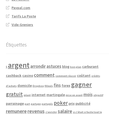
Paypal.com
Tarifs La Poste
Vide-Greniers
Étiquettes
argent
arrondir
astuces
blog
carburant
5
bon plan
comment
cashback
casino
coûtant
comment réussir
crédits
gagner
fins
domicile
forex
d'achats
Dropbox
filleuls
gratuit
mois
internet
martingale
géant
mise en avant
objectif
poker
parrainage
prix
publicité
part
partage
partagés
remunere
revenus
salaire
s'enrichir
si c'était si facile tout le