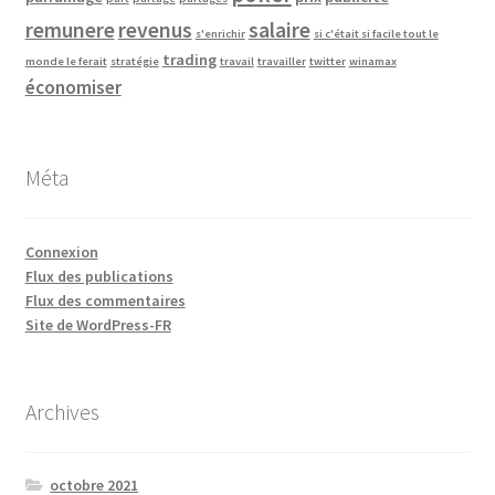
remunere
revenus
salaire
s'enrichir
si c'était si facile tout le
trading
monde le ferait
stratégie
travail
travailler
twitter
winamax
économiser
Méta
Connexion
Flux des publications
Flux des commentaires
Site de WordPress-FR
Archives
octobre 2021