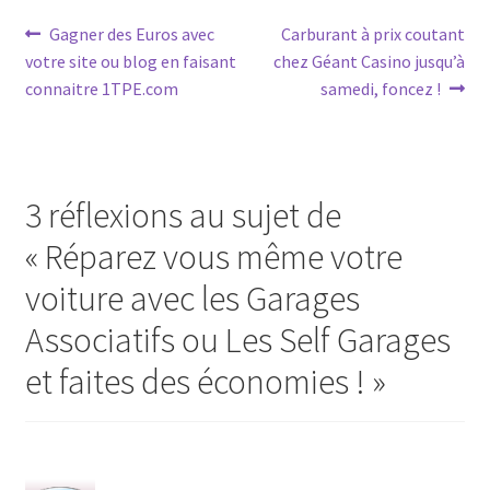
Navigation
Article
Article
Gagner des Euros avec
Carburant à prix coutant
précédent :
suivant :
votre site ou blog en faisant
chez Géant Casino jusqu’à
de
connaitre 1TPE.com
samedi, foncez !
l’article
3 réflexions au sujet de
«
Réparez vous même votre
voiture avec les Garages
Associatifs ou Les Self Garages
et faites des économies !
»