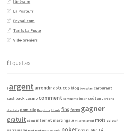
Itinéraire
La Poste.fr
Paypal.com
Tarifs La Poste
Vide-Greniers
Étiquettes
argent
arrondir
astuces
blog
carburant
5
bon plan
comment
cashback
casino
coûtant
comment réussir
crédits
gagner
fins
domicile
forex
d'achats
Dropbox
filleuls
gratuit
mois
internet
martingale
géant
mise en avant
objectif
poker
parrainage
prix
publicité
part
partage
partagés