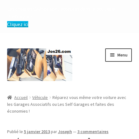
Les chèques Cadhoc sont acceptés dans la boutique.
Profitez-en !
Cliquez ici
Aller
Aller
Menu
à
au
la
contenu
navigation
Ouvrir
Boutique
le
Accueil
Véhicule
Réparez vous même votre voiture avec
menu
Ouvrir
les Garages Associatifs ou Les Self Garages et faites des
Conditions Générales de Vente et d’Utilisation
enfant
économies !
le
menu
enfant
Publié le
5 janvier 2013
par
Joseph
—
3 commentaires